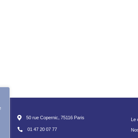
e

50 rue Copernic, 75116 Paris
Le 

01 47 20 07 77
Nos